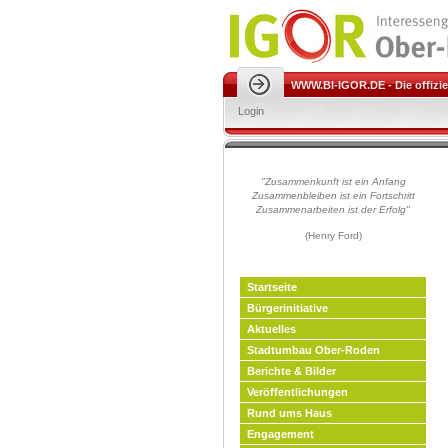
WWW.BI-IGOR.DE - Die offiziel
Login
"Zusammenkunft ist ein Anfang
Zusammenbleiben ist ein Fort
schritt
Zusammenarbeiten ist der Erfolg"
(Henry Ford)
Startseite
Bürgerinitiative
Aktuelles
Stadtumbau Ober-Roden
Berichte & Bilder
Veröffentlichungen
Rund ums Haus
Engagement