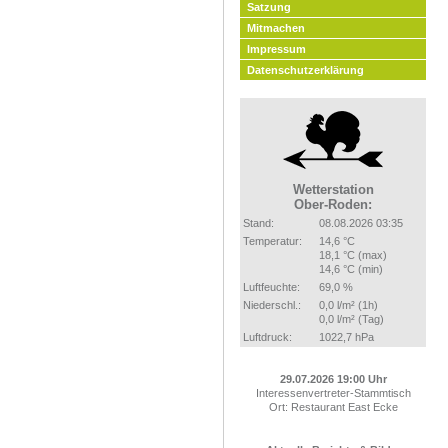
Satzung
Mitmachen
Impressum
Datenschutzerklärung
Wetterstation
Ober-Roden:
Stand:
08.08.2026 03:35
Temperatur:
14,6 °C
18,1 °C (max)
14,6 °C (min)
Luftfeuchte:
69,0 %
Niederschl.:
0,0 l/m² (1h)
0,0 l/m² (Tag)
Luftdruck:
1022,7 hPa
29.07.2026 19:00 Uhr
Interessenvertreter-Stammtisch
Ort: Restaurant East Ecke